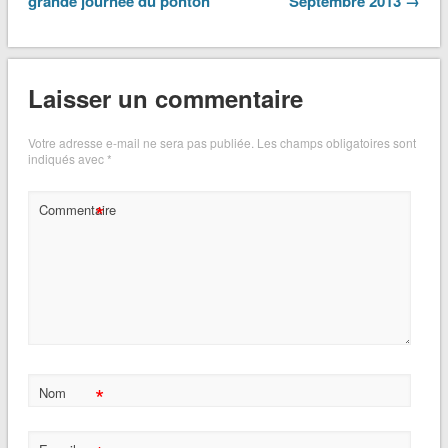
grande journée du ponton
Septembre 2013 →
Laisser un commentaire
Votre adresse e-mail ne sera pas publiée.
Les champs obligatoires sont
indiqués avec
*
*
Commentaire
*
Nom