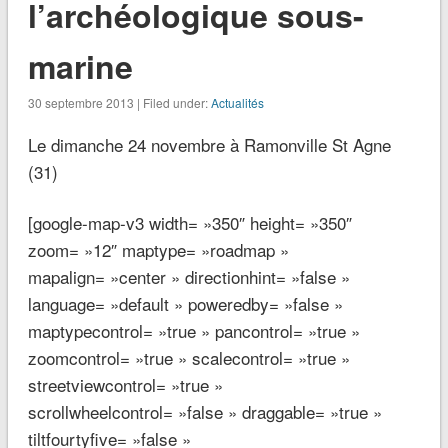
l’archéologique sous-
marine
30 septembre 2013 | Filed under:
Actualités
Le dimanche 24 novembre à Ramonville St Agne
(31)
[google-map-v3 width= »350″ height= »350″
zoom= »12″ maptype= »roadmap »
mapalign= »center » directionhint= »false »
language= »default » poweredby= »false »
maptypecontrol= »true » pancontrol= »true »
zoomcontrol= »true » scalecontrol= »true »
streetviewcontrol= »true »
scrollwheelcontrol= »false » draggable= »true »
tiltfourtyfive= »false »