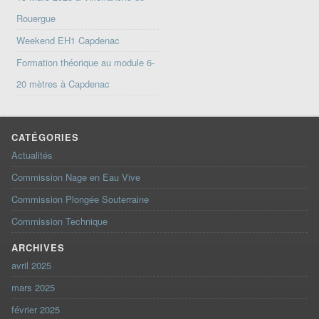
Rouergue
Weekend EH1 Capdenac
Formation théorique au module 6-
20 mètres à Capdenac
CATÉGORIES
Actualités
Commission Nage en Eau Vive
Commission Plongée Souterraine
Commission Technique
ARCHIVES
avril 2025
mars 2025
février 2025