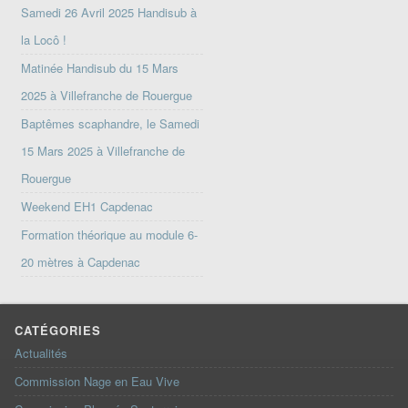
Samedi 26 Avril 2025 Handisub à
la Locô !
Matinée Handisub du 15 Mars
2025 à Villefranche de Rouergue
Baptêmes scaphandre, le Samedi
15 Mars 2025 à Villefranche de
Rouergue
Weekend EH1 Capdenac
Formation théorique au module 6-
20 mètres à Capdenac
CATÉGORIES
Actualités
Commission Nage en Eau Vive