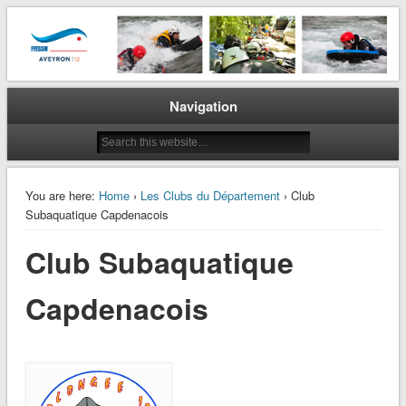
La plongée en Aveyron…
CODEP 12
Navigation
You are here:
Home
›
Les Clubs du Département
› Club
Subaquatique Capdenacois
Club Subaquatique
Capdenacois