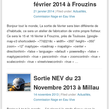
février 2014 à Frouzins
21 janvier 2014
| Filed under:
Actualités
,
Commission Nage en Eau Vive
Bonjour tout le monde, La sortie de février sera bien différente de
d’habitude, ce sera un atelier de fabrication de votre propre flotteur.
Ce sera le 15 et 16 février à Frouzins, près de Toulouse. [google-
map-v3 shortcodeid= »77d2218c » width= »350″ height= »350″
zoom= »12″ maptype= »roadmap » mapalign= »center »
directionhint= »false » language= »default » poweredby= »false »
maptypecontrol= »true » pancontrol= »true » zoomcontrol= »true »
scalecontrol= »true » streetviewcontrol= »true » …
Sortie NEV du 23
Novembre 2013 à Millau
14 novembre 2013
| Filed under:
Actualités
,
Commission Nage en Eau Vive
Bonjour à tout le monde, J’ai réservé le stade d’eaux vives le