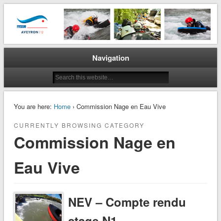
La plongée en Aveyron…
CODEP 12
Navigation
You are here:
Home
› Commission Nage en Eau Vive
CURRENTLY BROWSING CATEGORY
Commission Nage en
Eau Vive
NEV – Compte rendu
stage N1