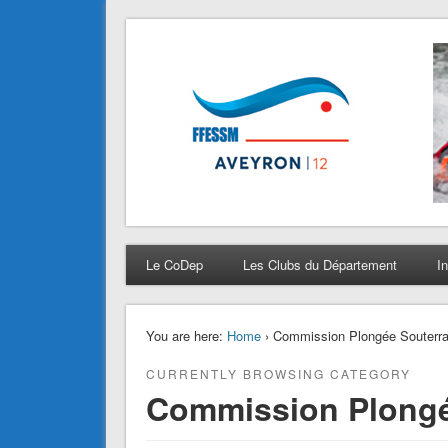
CODEP 12
La plongée en Aveyron…
Le CoDep
Les Clubs du Département
I
You are here:
Home
› Commission Plongée Souterra
CURRENTLY BROWSING CATEGORY
Commission Plongé