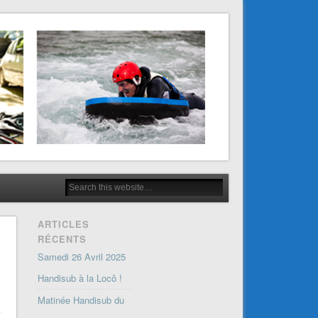
ARTICLES
RÉCENTS
Samedi 26 Avril 2025
Handisub à la Locô !
Matinée Handisub du