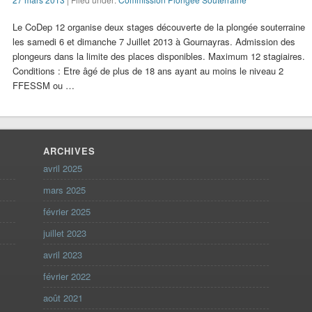
Le CoDep 12 organise deux stages découverte de la plongée souterraine
les samedi 6 et dimanche 7 Juillet 2013 à Gournayras. Admission des
plongeurs dans la limite des places disponibles. Maximum 12 stagiaires.
Conditions : Etre âgé de plus de 18 ans ayant au moins le niveau 2
FFESSM ou …
ARCHIVES
avril 2025
mars 2025
février 2025
juillet 2023
avril 2023
février 2022
août 2021