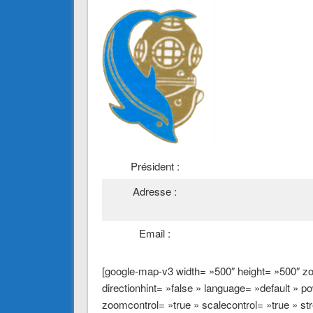
Président :
Adresse :
Email :
[google-map-v3 width= »500″ height= »500″ 
directionhint= »false » language= »default » 
zoomcontrol= »true » scalecontrol= »true » str