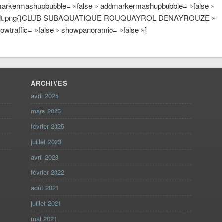
 addmarkermashupbubble= »false » addmarkermashupbubble= »false »
-default.png{}CLUB SUBAQUATIQUE ROUQUAYROL DENAYROUZE »
owtraffic= »false » showpanoramio= »false »]
ARCHIVES
avril 2025
mars 2025
février 2025
juillet 2023
avril 2023
février 2022
août 2021
juillet 2021
mai 2021