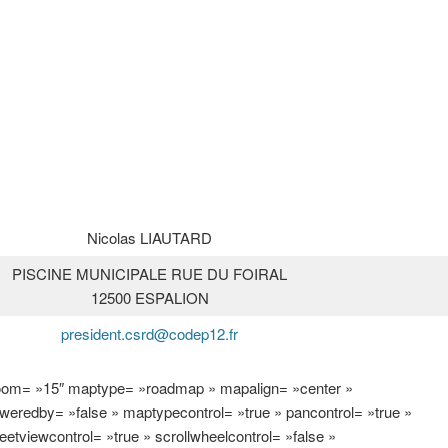
Nicolas LIAUTARD
PISCINE MUNICIPALE RUE DU FOIRAL
12500 ESPALION
president.csrd@codep12.fr
zoom= »15″ maptype= »roadmap » mapalign= »center »
poweredby= »false » maptypecontrol= »true » pancontrol= »true »
eetviewcontrol= »true » scrollwheelcontrol= »false »