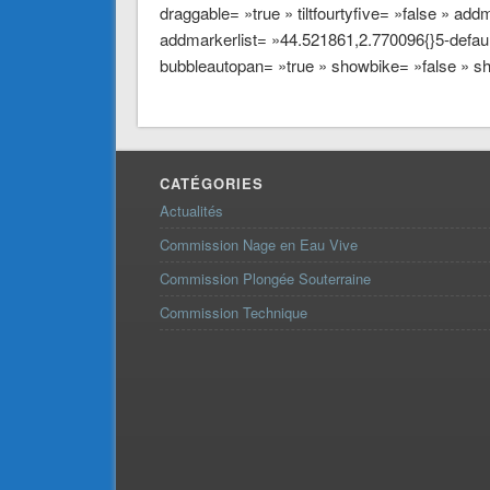
draggable= »true » tiltfourtyfive= »false »
addmarkerlist= »44.521861,2.770096{}5
bubbleautopan= »true » showbike= »false » sh
CATÉGORIES
Actualités
Commission Nage en Eau Vive
Commission Plongée Souterraine
Commission Technique