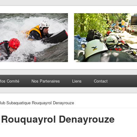
nfos Comité
Nos Partenaires
Liens
Contact
lub Subaquatique Rouquayrol Denayrouze
 Rouquayrol Denayrouze