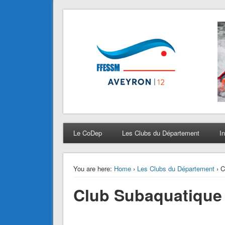
CODEP 12
La plongée en Aveyron…
Le CoDep
Les Clubs du Département
I
You are here:
Home
›
Les Clubs du Département
› C
Club Subaquatique