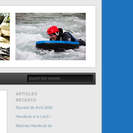
ARTICLES
RÉCENTS
Samedi 26 Avril 2025
Handisub à la Locô !
Matinée Handisub du