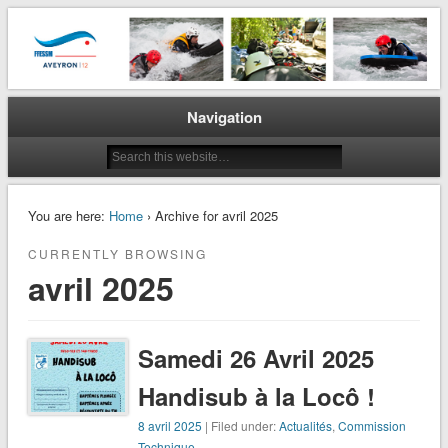
La plongée en Aveyron…
CODEP 12
Navigation
You are here:
Home
› Archive for avril 2025
CURRENTLY BROWSING
avril 2025
Samedi 26 Avril 2025
Handisub à la Locô !
8 avril 2025
| Filed under:
Actualités
,
Commission
Technique