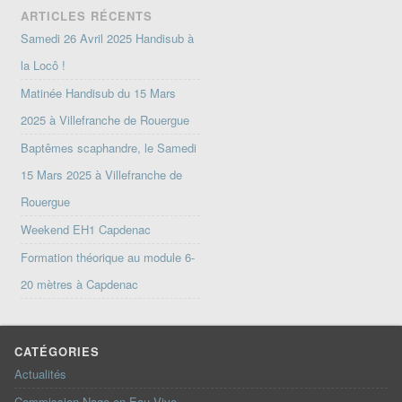
ARTICLES RÉCENTS
Samedi 26 Avril 2025 Handisub à
la Locô !
Matinée Handisub du 15 Mars
2025 à Villefranche de Rouergue
Baptêmes scaphandre, le Samedi
15 Mars 2025 à Villefranche de
Rouergue
Weekend EH1 Capdenac
Formation théorique au module 6-
20 mètres à Capdenac
CATÉGORIES
Actualités
Commission Nage en Eau Vive