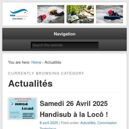
La plongée en Aveyron…
CODEP 12
Navigation
You are here:
Home
› Actualités
CURRENTLY BROWSING CATEGORY
Actualités
Samedi 26 Avril 2025
Handisub à la Locô !
8 avril 2025
| Filed under:
Actualités
,
Commission
Technique