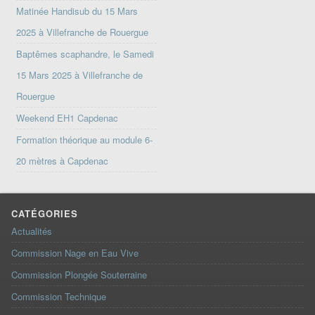
Matinée Handisub du 15 Mars
2025 à Villefranche de Rouergue
Baptêmes scaphandre, le Samedi
15 Mars 2025 à Villefranche de
Rouergue
Weekend EH1 Capdenac
Formation théorique au module 6-
20 mètres à Capdenac
CATÉGORIES
Actualités
Commission Nage en Eau Vive
Commission Plongée Souterraine
Commission Technique