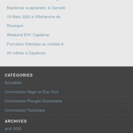
Baptêmes scaphandre, le Samedi
15 Mars 2025 à Villefranche de
Rouergue
Weekend EH1 Capdenac
Formation théorique au module 6-
20 mètres à Capdenac
CATÉGORIES
Actualités
Commission Nage en Eau Vive
Commission Plongée Souterraine
Commission Technique
ARCHIVES
avril 2025