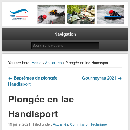
La plongée en Aveyron…
CODEP 12
Navigation
You are here:
Home
›
Actualités
› Plongée en lac Handisport
← Baptêmes de plongée
Gourneyras 2021 →
Handisport
Plongée en lac
Handisport
19 juillet 2021 | Filed under:
Actualités
,
Commission Technique