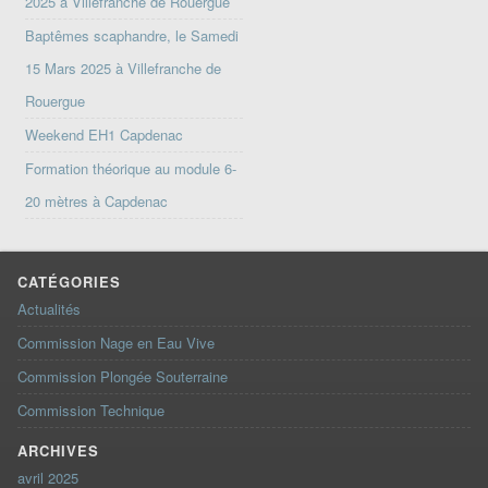
2025 à Villefranche de Rouergue
Baptêmes scaphandre, le Samedi
15 Mars 2025 à Villefranche de
Rouergue
Weekend EH1 Capdenac
Formation théorique au module 6-
20 mètres à Capdenac
CATÉGORIES
Actualités
Commission Nage en Eau Vive
Commission Plongée Souterraine
Commission Technique
ARCHIVES
avril 2025