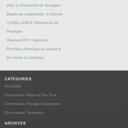
2025 à Villefranche de Rouergue
Baptêmes scaphandre, le Samedi
15 Mars 2025 à Villefranche de
Rouergue
Weekend EH1 Capdenac
Formation théorique au module 6-
20 mètres à Capdenac
CATÉGORIES
Actualités
Commission Nage en Eau Vive
Commission Plongée Souterraine
Commission Technique
ARCHIVES