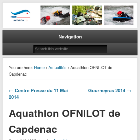
La plongée en Aveyron…
CODEP 12
Navigation
You are here:
Home
›
Actualités
› Aquathlon OFNILOT de
Capdenac
← Centre Presse du 11 Mai
Gourneyras 2014 →
2014
Aquathlon OFNILOT de
Capdenac