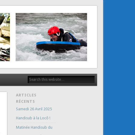
ARTICLES
RÉCENTS
Samedi 26 Avril 2025
Handisub à la Locô !
Matinée Handisub du