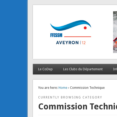
CODEP 12
La plongée en Aveyron…
Le CoDep
Les Clubs du Département
In
You are here:
Home
› Commission Technique
CURRENTLY BROWSING CATEGORY
Commission Techni