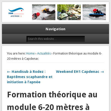
La plongée en Aveyron…
CODEP 12
Navigation
You are here:
Home
›
Actualités
› Formation théorique au module 6-
20 mètres à Capdenac
← Handisub à Rodez :
Weekend EH1 Capdenac →
Baptêmes scaphandre et
initiation à l’apnée
Formation théorique au
module 6-20 mètres à