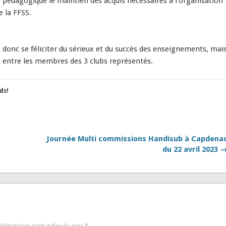
 pédagogique le maintien des acquis nécessaires à l’organisation
e la FFSS.
donc se féliciter du sérieux et du succès des enseignements, mai
 entre les membres des 3 clubs représentés.
ds!
Journée Multi commissions Handisub à Capdena
du 22 avril 2023 
bligatoires sont indiqués avec
*