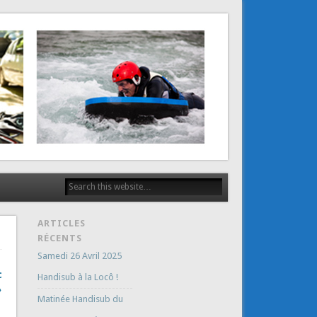
ARTICLES
RÉCENTS
Samedi 26 Avril 2025
c
Handisub à la Locô !
→
Matinée Handisub du