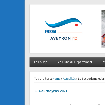
CODEP 12
La plongée en Aveyron…
Le CoDep
Les Clubs du Département
In
You are here:
Home
›
Actualités
› Le Secourisme et la
← Gourneyras 2021