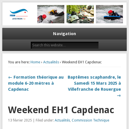
La plongée en Aveyron…
CODEP 12
Navigation
You are here:
Home
›
Actualités
› Weekend EH1 Capdenac
← Formation théorique au
Baptêmes scaphandre, le
module 6-20 mètres à
Samedi 15 Mars 2025 à
Capdenac
Villefranche de Rouergue
→
Weekend EH1 Capdenac
13 février 2025 | Filed under:
Actualités
,
Commission Technique