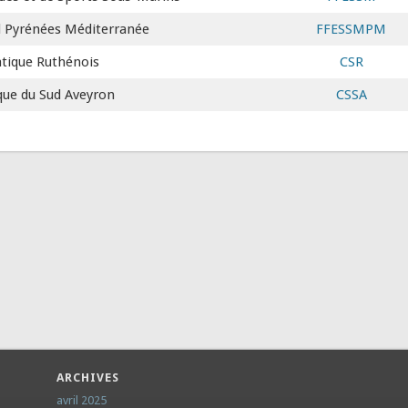
l Pyrénées Méditerranée
FFESSMPM
tique Ruthénois
CSR
que du Sud Aveyron
CSSA
ARCHIVES
avril 2025