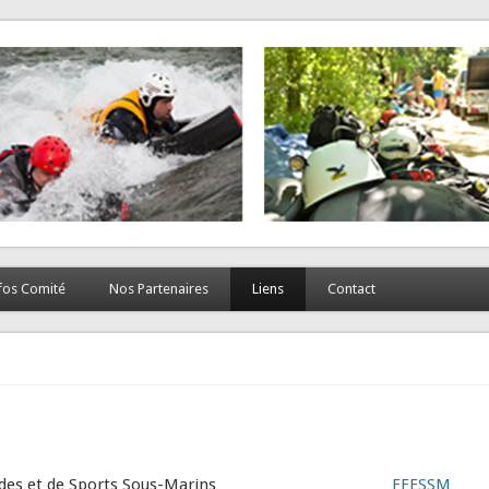
fos Comité
Nos Partenaires
Liens
Contact
udes et de Sports Sous-Marins
FFESSM