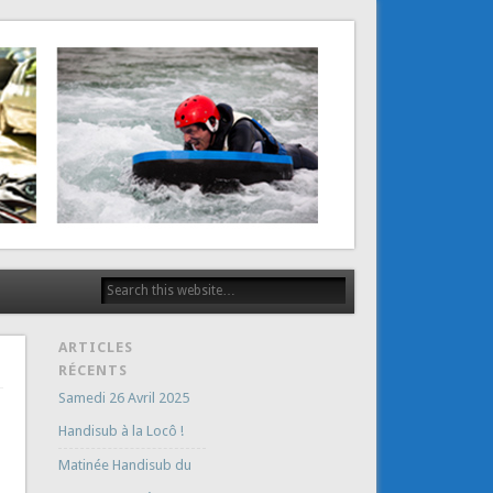
ARTICLES
RÉCENTS
Samedi 26 Avril 2025
Handisub à la Locô !
Matinée Handisub du