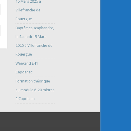
15 Mars 2025 à
Villefranche de
Rouergue
Baptêmes scaphandre,
le Samedi 15 Mars
2025 à Villefranche de
Rouergue
Weekend EH1
Capdenac
Formation théorique
au module 6-20 mètres
à Capdenac