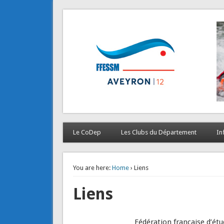
CODEP 12
La plongée en Aveyron…
Le CoDep
Les Clubs du Département
In
You are here:
Home
› Liens
Liens
Fédération française d’ét