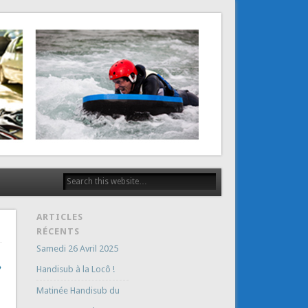
ARTICLES
RÉCENTS
Samedi 26 Avril 2025
→
Handisub à la Locô !
Matinée Handisub du