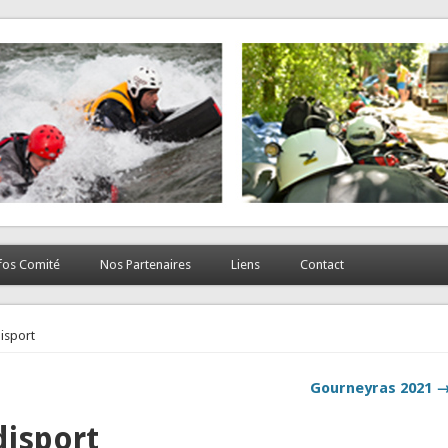
fos Comité
Nos Partenaires
Liens
Contact
isport
Gourneyras 2021 
disport