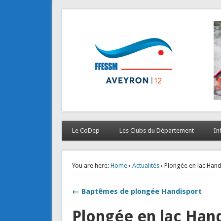
CODEP 12
La plongée en Aveyron…
Le CoDep
Les Clubs du Département
In
You are here:
Home
›
Actualités
› Plongée en lac Hand
← Baptêmes de plongée Handisport
Plongée en lac Han