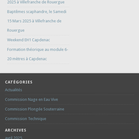
2025 à Villefranche de Rouergue
Baptêmes scaphandre, le Samedi
15 Mars 2025 à Villefranche de
Rouergue
Weekend EH1 Capdenac
Formation théorique au module 6-
20 mètres à Capdenac
CATÉGORIES
Actualités
Commission Nage en Eau Vive
Commission Plongée Souterraine
Commission Technique
ARCHIVES
avril 2025